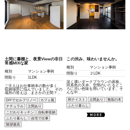
土間に書棚と、夜景Viewの非日
この渋み、味わいませんか。
常感MIXな家
種別
マンション事例
種別
マンション事例
間取り
２LDK
間取り
1LDK
深く濃いダークブラウンの床板。
同系色の天井。空間のいたるとこ
ご主人はお仕事柄本の数が多く、
ろに渋い色味を用いています。そ
収納場所に悩んでいました。 その
んな中...
場所の答えは...まさかの土間？...
和テイスト
土間あり
無垢の木
DIYでセルフリノベ
カフェ風
ふたり暮らし
ナチュラル
土間あり
こだわりキッチン
自転車収納
ふたり暮らし
自宅で仕事
眺望最高