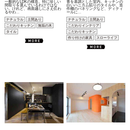
一般的なLDKの構造。特に珍しい
青を基調とした室内。キッチンの
間取りを選んでいるわけではな
白いハニカム貼りのタイルや、造
い。けれど、画面越しにさえ伝わ
作棚のパネリングなど、ディティ
るやわ...
ールに...
ナチュラル
土間あり
ナチュラル
土間あり
こだわりキッチン
無垢の木
こだわりインテリア
タイル
こだわりキッチン
作り付けの家具
スローライフ