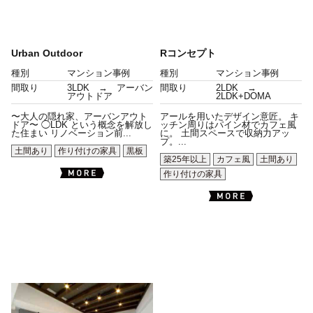
Urban Outdoor
Rコンセプト
種別
マンション事例
種別
マンション事例
間取り
3LDK → アーバン
間取り
2LDK →
アウトドア
2LDK+DOMA
〜大人の隠れ家、アーバンアウト
アールを用いたデザイン意匠。 キ
ドア〜 ◯LDK という概念を解放し
ッチン周りはパイン材でカフェ風
た住まい リノベーション前...
に。 土間スペースで収納力アッ
プ。...
土間あり
作り付けの家具
黒板
築25年以上
カフェ風
土間あり
作り付けの家具