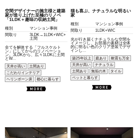
空間デザイナーの施主様と建築
猫も喜ぶ、ナチュラルな明るい
家が造り上げた至極のリノベ
家
「1LDK＋趣味の収納土間」
種別
マンション事例
種別
マンション事例
間取り
1LDK+WIC
間取り
3LDK→1LDK+WIC+
土間
光が行き届くナチュラルな空間を
イメージし、お部屋の素材は全体
的に明るい色のクリア塗装でデザ
全てを解体する「フルスケルト
インし...
ン」にしてからのリノベーショ
ン。3LDKから、広々1LDKに土間
築25年以上
庭あり
耐震も万全
とW...
天井が高い
ナチュラル
天井が高い
土間あり
土間あり
無垢の木
タイル
こだわりインテリア
ペットと暮らす
ヘリンボーン床
都心に暮らす