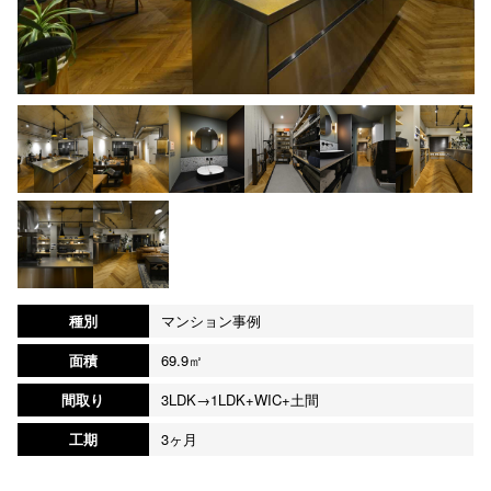
種別
マンション事例
面積
69.9㎡
間取り
3LDK→1LDK+WIC+土間
工期
3ヶ月