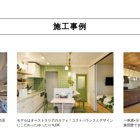
施工事例
必見
モデルはオーストラリアのカフェ！コストバランスとデザイン
一体感×ホ
にこだわったゆったり1LDK
族団欒で