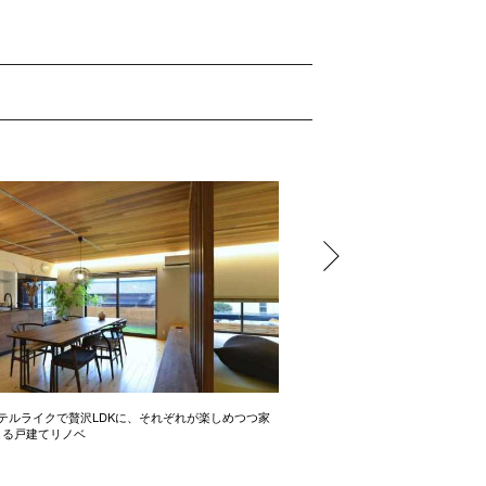
テルライクで贅沢LDKに、それぞれが楽しめつつ家
開放感たっぷりの間取り術 2LD
きる戸建てリノベ