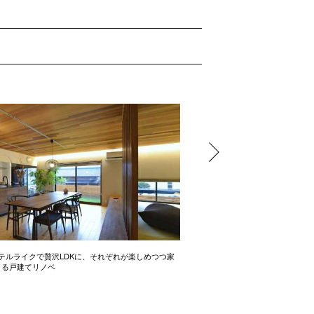
テルライクで贅沢LDKに、それぞれが楽しめつつ家
開放感たっぷりの間取り術 2LD
きる戸建てリノベ