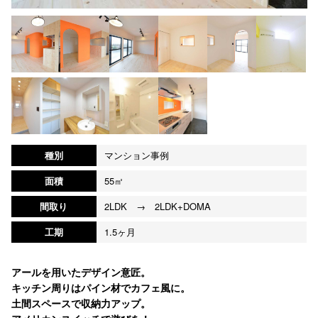
種別
マンション事例
面積
55㎡
間取り
2LDK → 2LDK+DOMA
工期
1.5ヶ月
アールを用いたデザイン意匠。
キッチン周りはパイン材でカフェ風に。
土間スペースで収納力アップ。