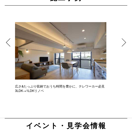
広さ&たっぷり収納でおうち時間を豊かに、テレワーカー必見
モデルは
3LDK→1LDKリノベ
にこだわっ
イベント・見学会情報