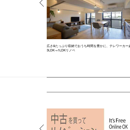
ル調のお家
広さ&たっぷり収納でおうち時間を豊かに、テレワーカー
3LDK→1LDKリノベ