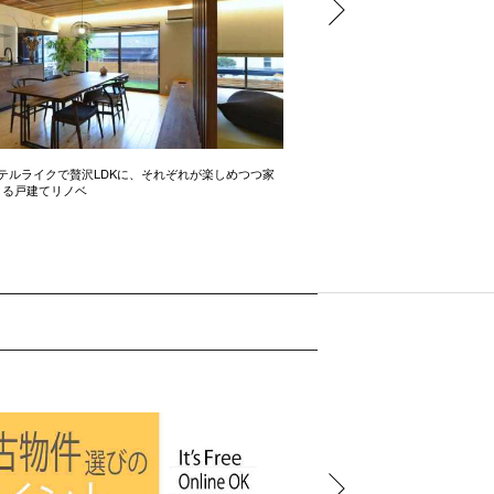
テルライクで贅沢LDKに、それぞれが楽しめつつ家
開放感たっぷりの間取り術 2LD
きる戸建てリノベ