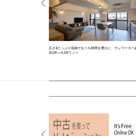
ル調のお家
広さ&たっぷり収納でおうち時間を豊かに、テレワーカー
3LDK→1LDKリノベ