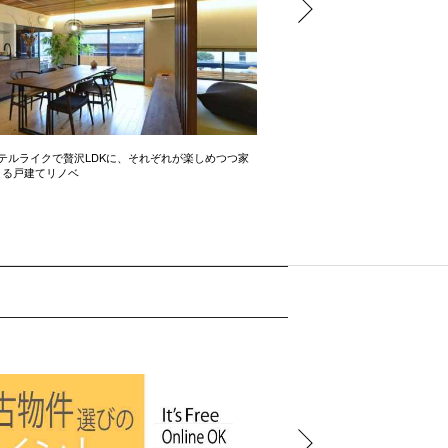
テルライクで贅沢LDKに、それぞれが楽しめつつ家
開放感たっぷりの間取り術 2LD
きる戸建てリノベ