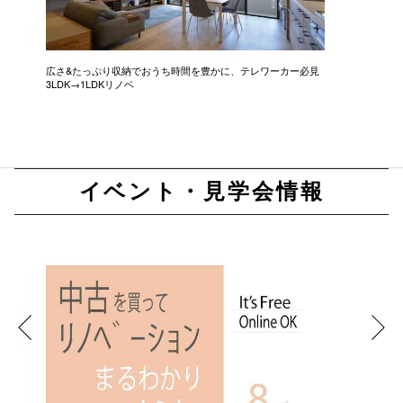
広さ&たっぷり収納でおうち時間を豊かに、テレワーカー必見
モデルは
3LDK→1LDKリノベ
にこだわっ
イベント・見学会情報