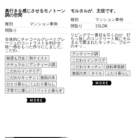
奥行きを感じさせるモノトーン
モルタルが、主役です。
調の空間
種別
マンション事例
種別
マンション事例
間取り
1SLDK
間取り
リビングで一番目を引くのが、打
ちっ放しのコンクリート風にモル
全体的にチャコールグレーとグレ
タルで囲まれたキッチン。ブルー
ージュのコントラストを利かせ、
のキッ...
統一感をもった作りにしました。
こだわ...
アンティーク調
耐震も万全
和テイスト
こだわりインテリア
ナチュラル
アンティーク調
こだわりキッチン
自転車収納
こだわりインテリア
無垢の木
タイル
ふたり暮らし
こだわりキッチン
無垢の木
ひとり暮らし
ふたり暮らし
子育てに優しい
ペットと暮らす