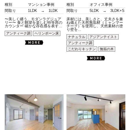
種別
マンション事例
種別
オフィス事例
間取り
1LDK → 1LDK
間取り
5LDK → 3LDK+S
〜美しく纏う、モダンラグジュア
床材には、美しさと、丈夫さを兼
リー〜 食と眺望を楽しむ特等席の
ね備えた天然無垢材（ミャンマー
カウンター 確かな存在感を表す...
チーク）を使用し、天然素材の塗
り壁を...
アンティーク調
ヘリンボーン床
ナチュラル
アジアンテイスト
アンティーク調
こだわりキッチン
無垢の木