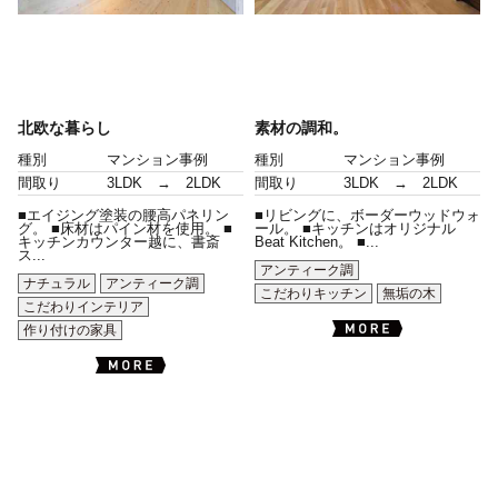
北欧な暮らし
素材の調和。
種別
マンション事例
種別
マンション事例
間取り
3LDK → 2LDK
間取り
3LDK → 2LDK
■エイジング塗装の腰高パネリン
■リビングに、ボーダーウッドウォ
グ。 ■床材はパイン材を使用。 ■
ール。 ■キッチンはオリジナル
キッチンカウンター越に、書斎
Beat Kitchen。 ■...
ス...
アンティーク調
ナチュラル
アンティーク調
こだわりキッチン
無垢の木
こだわりインテリア
作り付けの家具