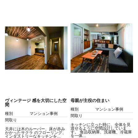
ヴィンテージ 感を大切にした空
母親が主役の住まい
間
種別
マンション事例
種別
マンション事例
間取り
間取り
キッチンに立った時に、全体を見
渡せるように空間設計していま
天井には木のルーバー、床が赤み
す。 食品収納庫、洗濯機、冷蔵庫
かかったサクラ のフローリング、
を一体...
インダストリーなキッチンを...