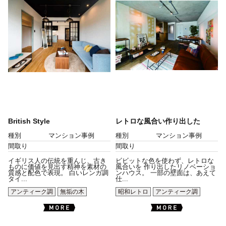
British Style
レトロな風合い作り出した
種別
マンション事例
種別
マンション事例
間取り
間取り
イギリス人の伝統を重んじ、古き
ビビットな色を使わず、レトロな
ものに価値を見出す精神を素材の
風合いを 作り出したリノベーショ
質感と配色で表現。 白いレンガ調
ンハウス。 一部の壁面は、あえて
タイ...
仕...
アンティーク調
無垢の木
昭和レトロ
アンティーク調